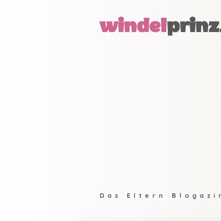
windel
prinz
Das Eltern Blogazi