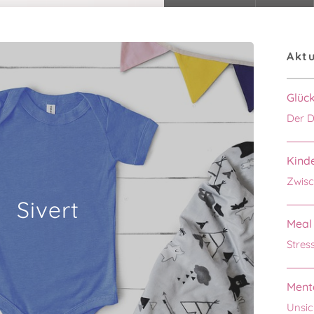
Aktu
Glüc
Der D
Kinde
Zwisc
Sivert
Meal 
Stres
Menta
Unsic