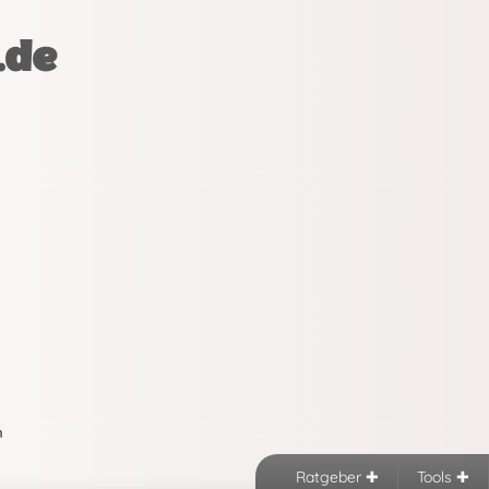
.de
n
Ratgeber
Tools