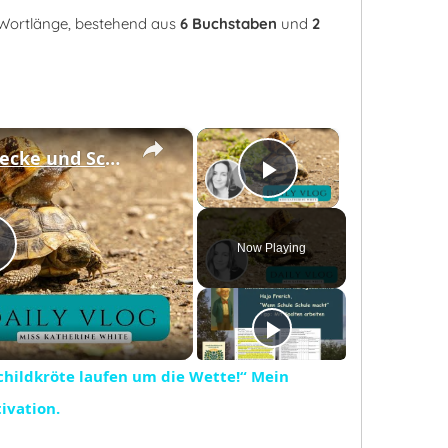
r Wortlänge, bestehend aus
6 Buchstaben
und
2
×
×
#DailyVlog! „Schnecke und Schildkröte laufen um die Wette!“ Mein Wochenendmotto! Keine Motivation.
Play Video
Now Playing
Play
Video
childkröte laufen um die Wette!“ Mein
ivation.