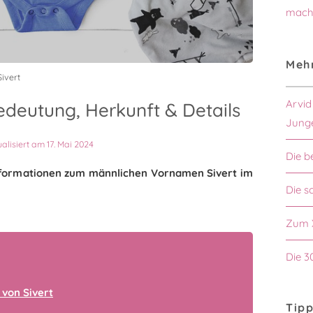
mach
Mehr
ivert
Arvid
edeutung, Herkunft & Details
Jung
ualisiert am 17. Mai 2024
Die b
 Informationen zum männlichen Vornamen Sivert im
Die s
Zum 
Die 3
von Sivert
Tipp