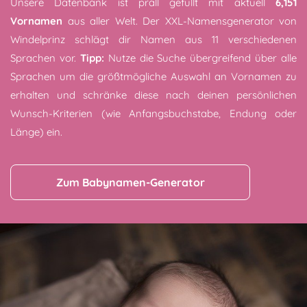
Unsere Datenbank ist prall gefüllt mit aktuell
6,151
Vornamen
aus aller Welt. Der XXL-Namensgenerator von
Windelprinz schlägt dir Namen aus 11 verschiedenen
Sprachen vor.
Tipp:
Nutze die Suche übergreifend über alle
Sprachen um die größtmögliche Auswahl an Vornamen zu
erhalten und schränke diese nach deinen persönlichen
Wunsch-Kriterien (wie Anfangsbuchstabe, Endung oder
Länge) ein.
Zum Babynamen-Generator