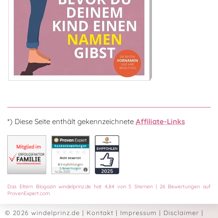
*) Diese Seite enthält gekennzeichnete
Affiliate-Links
Das
Eltern Blogazin
windelprinz.de
hat
4,84
von
5
Sternen
|
26
Bewertungen auf
ProvenExpert.com
© 2026 windelprinz.de
|
Kontakt
|
Impressum
|
Disclaimer
|