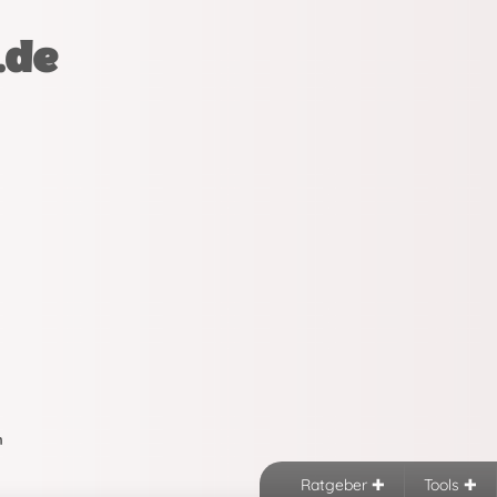
.de
n
Ratgeber
Tools