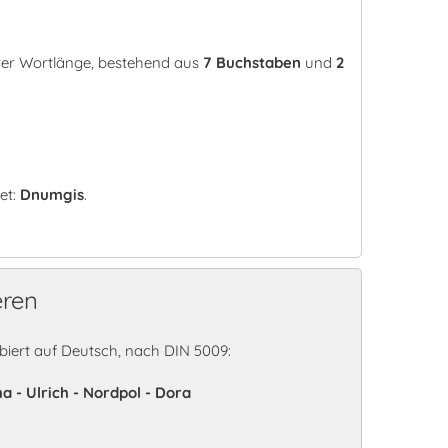
rer Wortlänge, bestehend aus
7 Buchstaben
und
2
et:
Dnumgis
.
eren
ert auf Deutsch, nach DIN 5009:
ha - Ulrich - Nordpol - Dora