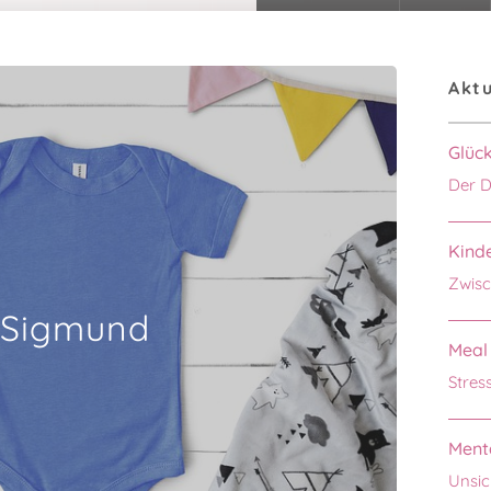
Aktu
Glüc
Der D
Kinde
Zwisc
Sigmund
Meal 
Stres
Menta
Unsic