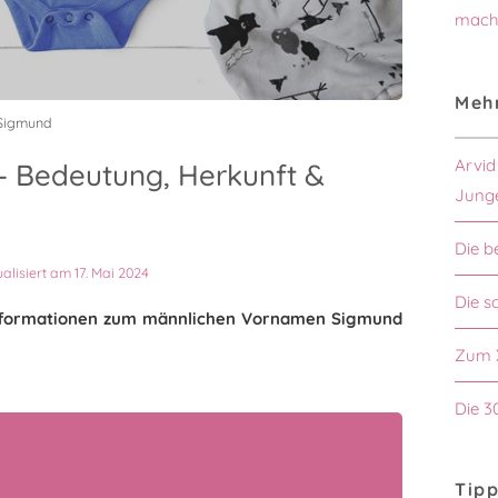
mach
Mehr
 Sigmund
Arvid
 Bedeutung, Herkunft &
Jung
Die b
ualisiert am 17. Mai 2024
Die s
n Informationen zum männlichen Vornamen Sigmund
Zum 
Die 3
Tipp