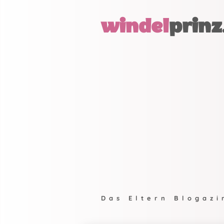
windel
prinz
Das Eltern Blogazi