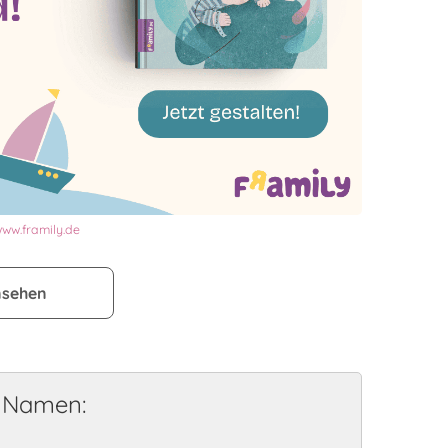
ww.framily.de
nsehen
e Namen: