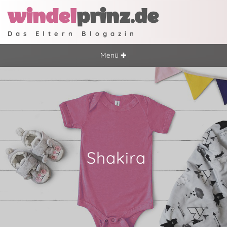
windel
prinz.de
Das Eltern Blogazin
Menü ✚
Shakira