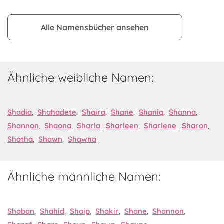
Alle Namensbücher ansehen
Ähnliche weibliche Namen:
Shadia
,
Shahadete
,
Shaira
,
Shane
,
Shania
,
Shanna
,
Shannon
,
Shaona
,
Sharla
,
Sharleen
,
Sharlene
,
Sharon
,
Shatha
,
Shawn
,
Shawna
Ähnliche männliche Namen:
Shaban
,
Shahid
,
Shaip
,
Shakir
,
Shane
,
Shannon
,