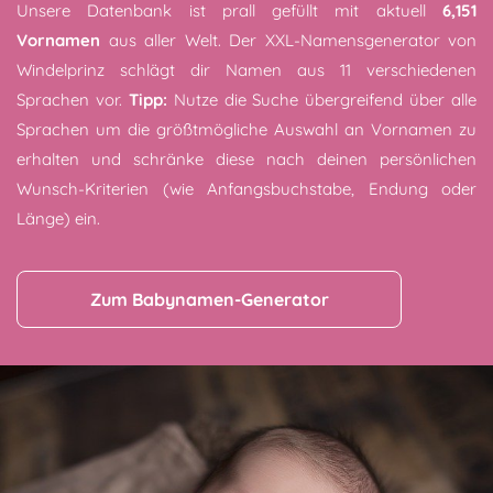
Unsere Datenbank ist prall gefüllt mit aktuell
6,151
Vornamen
aus aller Welt. Der XXL-Namensgenerator von
Windelprinz schlägt dir Namen aus 11 verschiedenen
Sprachen vor.
Tipp:
Nutze die Suche übergreifend über alle
Sprachen um die größtmögliche Auswahl an Vornamen zu
erhalten und schränke diese nach deinen persönlichen
Wunsch-Kriterien (wie Anfangsbuchstabe, Endung oder
Länge) ein.
Zum Babynamen-Generator