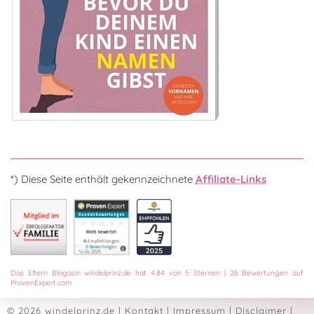
*) Diese Seite enthält gekennzeichnete
Affiliate-Links
Das
Eltern Blogazin
windelprinz.de
hat
4,84
von
5
Sternen
|
26
Bewertungen auf
ProvenExpert.com
© 2026 windelprinz.de
|
Kontakt
|
Impressum
|
Disclaimer
|