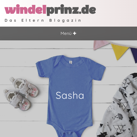
windel
prinz.de
Das Eltern Blogazin
Menü ✚
Sasha