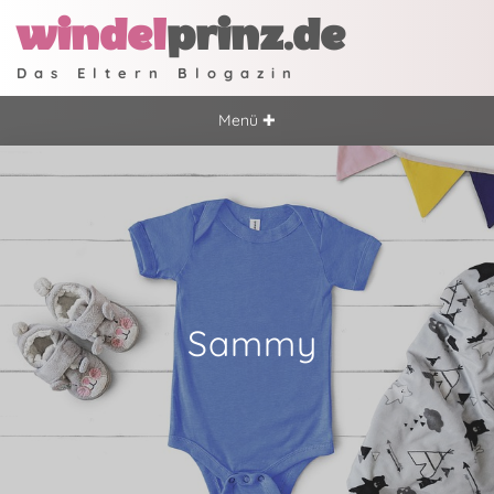
windel
prinz.de
Das Eltern Blogazin
Menü ✚
Sammy