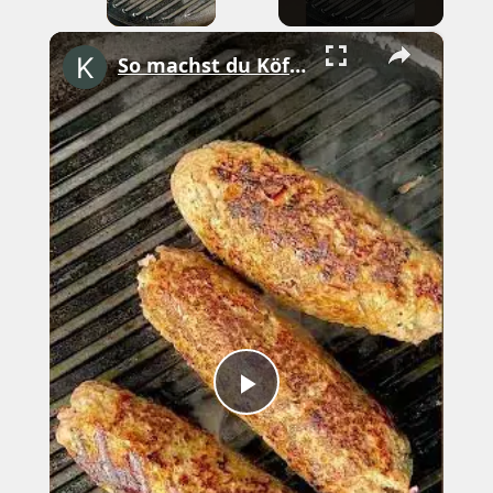
×
So machst du Köfte! #shorts
Play
Video