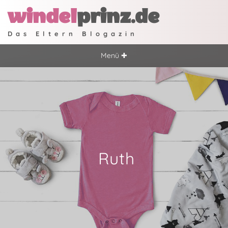
windel
prinz.de
Das Eltern Blogazin
Menü ✚
Ruth