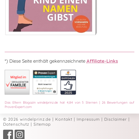
*) Diese Seite enthält gekennzeichnete
Affiliate-Links
Das
Eltern Blogazin
windelprinz.de
hat
4,84
von
5
Sternen
|
26
Bewertungen auf
ProvenExpert.com
© 2026 windelprinz.de
|
Kontakt
|
Impressum
|
Disclaimer
|
Datenschutz
|
Sitemap