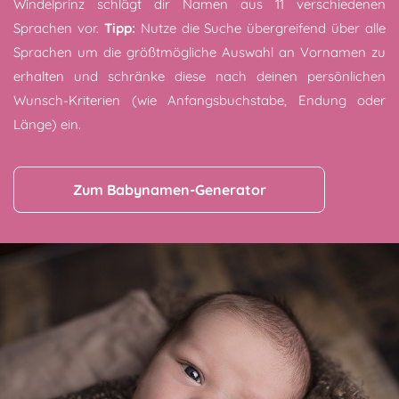
Windelprinz schlägt dir Namen aus 11 verschiedenen
Sprachen vor.
Tipp:
Nutze die Suche übergreifend über alle
Sprachen um die größtmögliche Auswahl an Vornamen zu
erhalten und schränke diese nach deinen persönlichen
Wunsch-Kriterien (wie Anfangsbuchstabe, Endung oder
Länge) ein.
Zum Babynamen-Generator