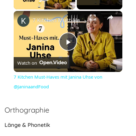
Play Video
×
7 Kitchen Must-Haves mit Janina Uhse von @JaninaandFood
Play
Watch on
Video
7 Kitchen Must-Haves mit Janina Uhse von
@JaninaandFood
Orthographie
Länge & Phonetik