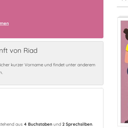
amen
ft von Riad
licher kurzer Vorname und findet unter anderem
h.
estehend aus
4 Buchstaben
und
2 Sprechsilben
.