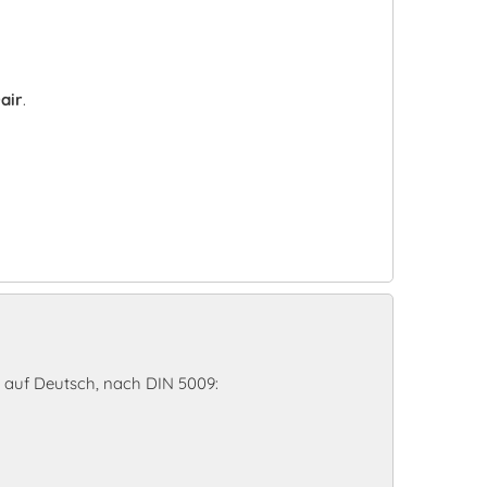
air
.
 auf Deutsch, nach DIN 5009: