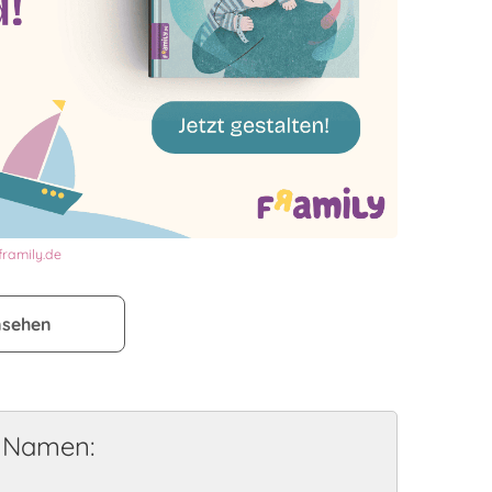
framily.de
nsehen
e Namen: