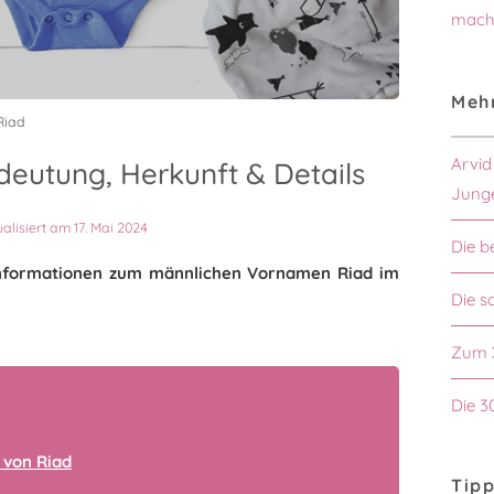
mach
Mehr
Riad
Arvid
eutung, Herkunft & Details
Jung
ualisiert am 17. Mai 2024
Die b
n Informationen zum männlichen Vornamen Riad im
Die s
Zum 
Die 3
 von Riad
Tipp