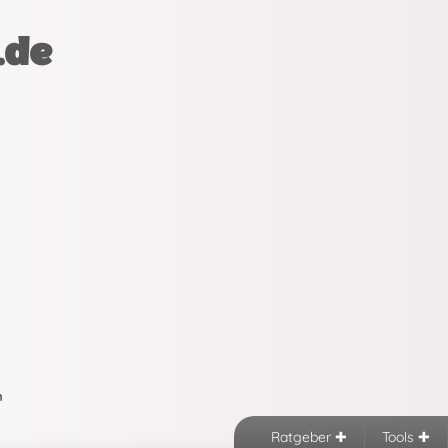
.de
n
Ratgeber
Tools