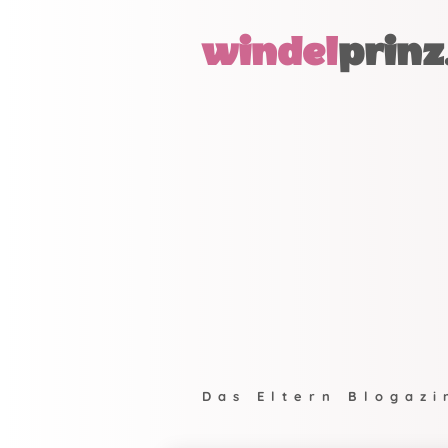
windel
prinz
Das Eltern Blogazi