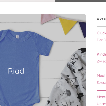
Aktu
Glüc
Der D
Kinde
Zwisc
Riad
Meal 
Stres
Menta
Unsic