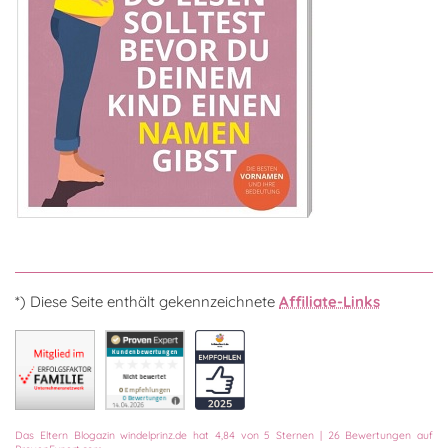
*) Diese Seite enthält gekennzeichnete
Affiliate-Links
Das
Eltern Blogazin
windelprinz.de
hat
4,84
von
5
Sternen
|
26
Bewertungen auf