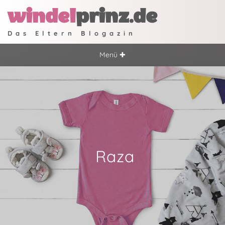
windel
prinz.de
Das Eltern Blogazin
Menü ✚
Raza