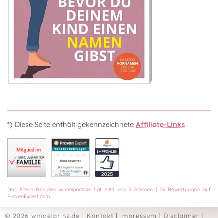
*) Diese Seite enthält gekennzeichnete
Affiliate-Links
Das
Eltern Blogazin
windelprinz.de
hat
4,84
von
5
Sternen
|
26
Bewertungen auf
ProvenExpert.com
© 2026 windelprinz.de
|
Kontakt
|
Impressum
|
Disclaimer
|