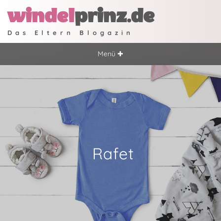
windel
prinz.de
Das Eltern Blogazin
Menü ✚
Rafet