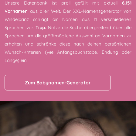
Unsere Datenbank ist prall gefüllt mit aktuell
6,151
Vornamen
aus aller Welt. Der XXL-Namensgenerator von
Windelprinz schlägt dir Namen aus 11 verschiedenen
Sprachen vor.
Tipp:
Nutze die Suche übergreifend über alle
Sprachen um die größtmögliche Auswahl an Vornamen zu
erhalten und schränke diese nach deinen persönlichen
Wunsch-Kriterien (wie Anfangsbuchstabe, Endung oder
Länge) ein.
Zum Babynamen-Generator