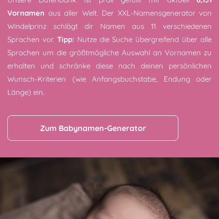
Vornamen
aus aller Welt. Der XXL-Namensgenerator von
Windelprinz schlägt dir Namen aus 11 verschiedenen
Sprachen vor.
Tipp:
Nutze die Suche übergreifend über alle
Sprachen um die größtmögliche Auswahl an Vornamen zu
erhalten und schränke diese nach deinen persönlichen
Wunsch-Kriterien (wie Anfangsbuchstabe, Endung oder
Länge) ein.
Zum Babynamen-Generator