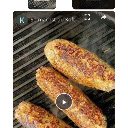
×
So machst du Köfte! #shorts
Play
Video