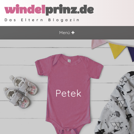
windel
prinz.de
Das Eltern Blogazin
Menü ✚
Petek