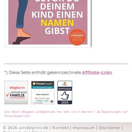
*) Diese Seite enthält gekennzeichnete
Affiliate-Links
Das
Eltern Blogazin
windelprinz.de
hat
4,84
von
5
Sternen
|
26
Bewertungen auf
ProvenExpert.com
© 2026 windelprinz.de
|
Kontakt
|
Impressum
|
Disclaimer
|