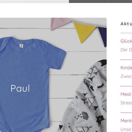
Aktu
Glüc
Der D
Kinde
Zwisc
Paul
Meal 
Stres
Menta
Unsic