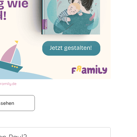
ramily.de
nsehen