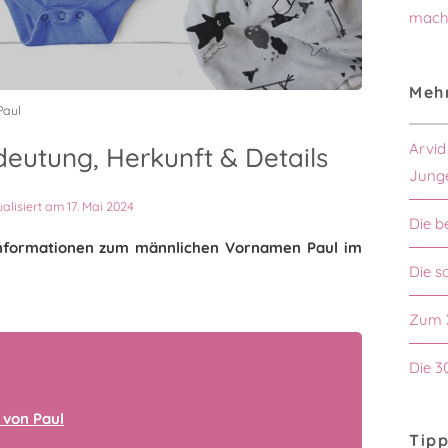
mach
Mehr
Paul
Arvid
eutung, Herkunft & Details
Jung
ualisiert am 17. Mai 2024
Die b
n Informationen zum männlichen Vornamen Paul im
Die s
Zum 
Die 3
 von Paul
Tipp