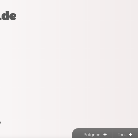
.de
n
Ratgeber
Tools