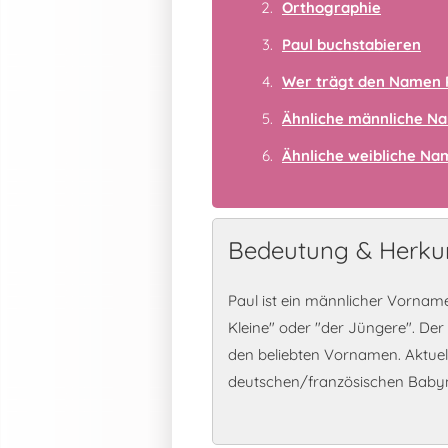
Orthographie
Paul buchstabieren
Wer trägt den Namen 
Ähnliche männliche N
Ähnliche weibliche N
Bedeutung & Herkun
Paul ist ein männlicher Vorname
Kleine" oder "der Jüngere". Der 
den beliebten Vornamen. Aktuell 
deutschen/französischen Bab