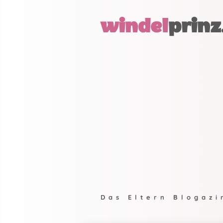
windel
prinz
Das Eltern Blogazi