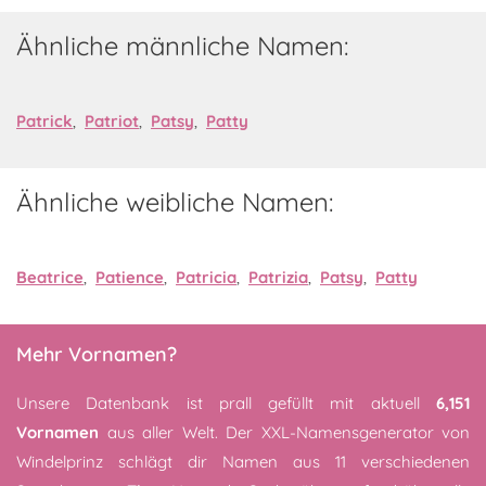
Ähnliche männliche Namen:
Patrick
,
Patriot
,
Patsy
,
Patty
Ähnliche weibliche Namen:
Beatrice
,
Patience
,
Patricia
,
Patrizia
,
Patsy
,
Patty
Mehr Vornamen?
Unsere Datenbank ist prall gefüllt mit aktuell
6,151
Vornamen
aus aller Welt. Der XXL-Namensgenerator von
Windelprinz schlägt dir Namen aus 11 verschiedenen