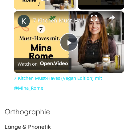
Play Video
×
7 Kitchen Must-Haves (Vegan Edition) mit @Mina_Rome
Play
Watch on
Video
7 Kitchen Must-Haves (Vegan Edition) mit
@Mina_Rome
Orthographie
Länge & Phonetik