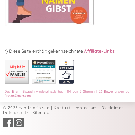
*) Diese Seite enthält gekennzeichnete
Affiliate-Links
Das
Eltern Blogazin
windelprinz.de
hat
4,84
von
5
Sternen
|
26
Bewertungen auf
ProvenExpert.com
© 2026 windelprinz.de
|
Kontakt
|
Impressum
|
Disclaimer
|
Datenschutz
|
Sitemap