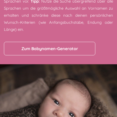
Sprachen vor.
Tipp:
Nutze die Suche übergreifend über alle
Sprachen um die größtmögliche Auswahl an Vornamen zu
erhalten und schränke diese nach deinen persönlichen
Wunsch-Kriterien (wie Anfangsbuchstabe, Endung oder
Länge) ein.
Zum Babynamen-Generator