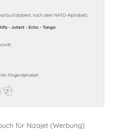
nal buchstabiert, nach dem NATO-Alphabet):
lfa - Juliett - Echo - Tango
hrift:
hen Fingeralphabet:
et
buch für Nizajet (Werbung)