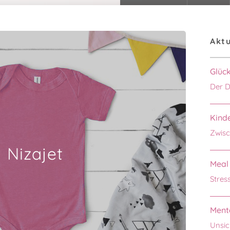
Aktu
Glüc
Der D
Kinde
Zwisc
Nizajet
Meal 
Stres
Menta
Unsic