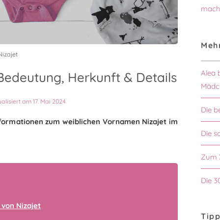
mach
Mehr
izajet
Alea 
Bedeutung, Herkunft & Details
Mädc
ualisiert am 17. Mai 2024
Die b
Informationen zum weiblichen Vornamen Nizajet im
Die 
Zum 
Die 3
von Nizajet
Tipp