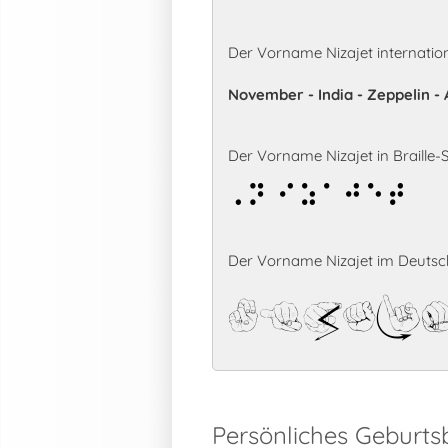
Der Vorname Nizajet internatio
November - India - Zeppelin - A
Der Vorname Nizajet in Braille-Sc
Nizajet
Der Vorname Nizajet im Deutsc
Nizaj
Persönliches Geburts