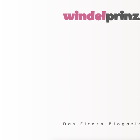
windel
prinz
Das Eltern Blogazi