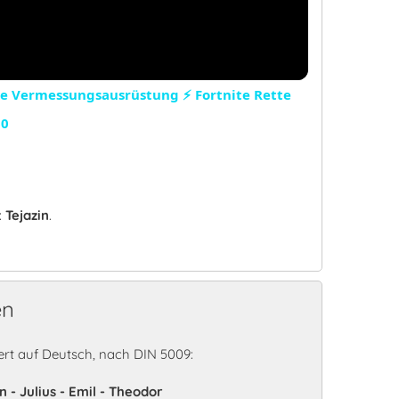
Video
de Vermessungsausrüstung ⚡ Fortnite Rette
60
:
Tejazin
.
en
rt auf Deutsch, nach DIN 5009:
n - Julius - Emil - Theodor