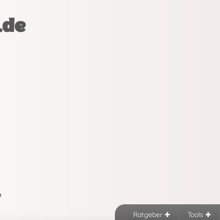
.de
n
Ratgeber
Tools