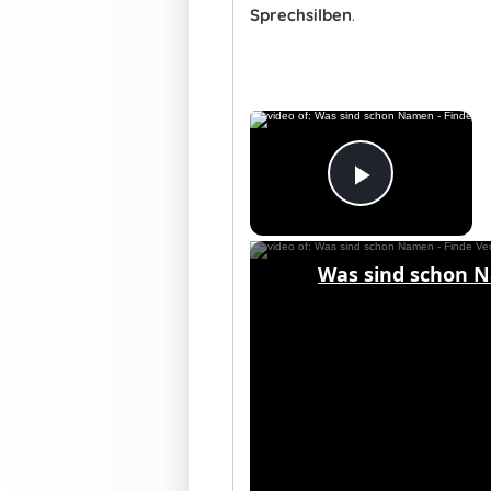
Sprechsilben
.
×
Now Pla
Play Vid