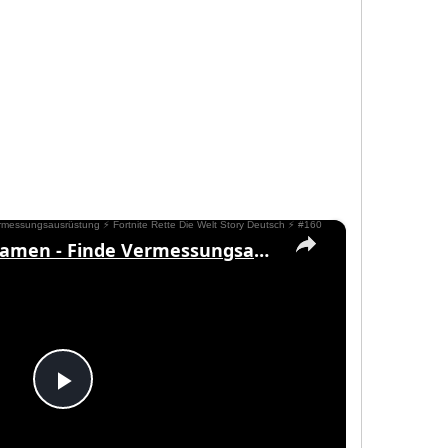
ying
eo
×
Was sind schon Namen - Finde Vermessungsausrüstung ⚡ Fortnite Rette Die Welt Story Deutsch ⚡ #160
Play