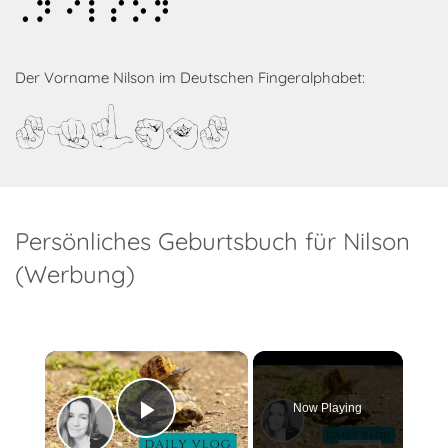
Nilson
Der Vorname Nilson im Deutschen Fingeralphabet:
Nilson
Persönliches Geburtsbuch für Nilson
(Werbung)
×
Now Playing
Play Video