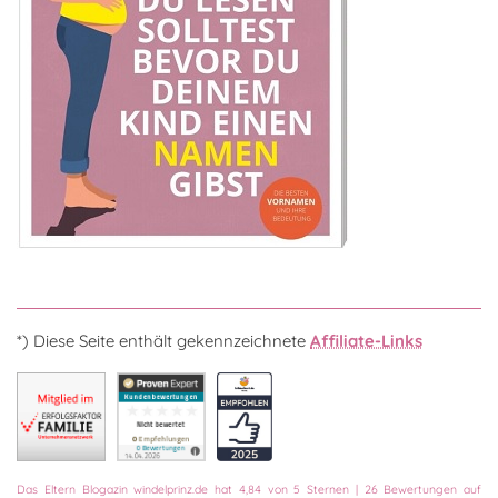
*) Diese Seite enthält gekennzeichnete
Affiliate-Links
Das
Eltern Blogazin
windelprinz.de
hat
4,84
von
5
Sternen
|
26
Bewertungen auf