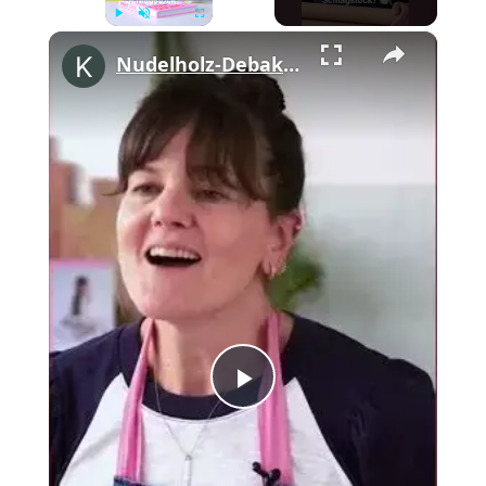
×
Play
Unmute
Fullscreen
Nudelholz-Debakel am Flughafen mit Cynthia Barcomi #shorts
Play
Video