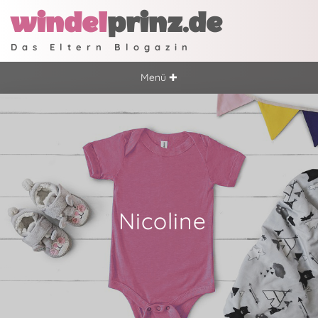
windel
prinz.de
Das Eltern Blogazin
Menü ✚
Nicoline