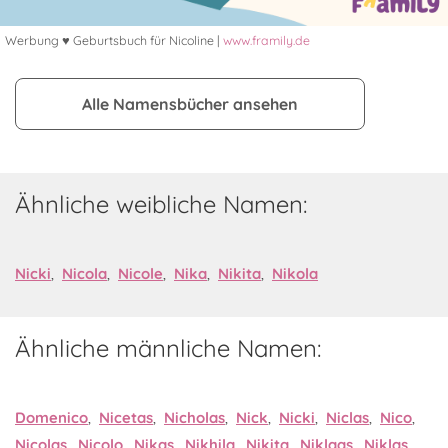
Werbung ♥ Geburtsbuch für Nicoline |
www.framily.de
Alle Namensbücher ansehen
Ähnliche weibliche Namen:
Nicki
,
Nicola
,
Nicole
,
Nika
,
Nikita
,
Nikola
Ähnliche männliche Namen:
Domenico
,
Nicetas
,
Nicholas
,
Nick
,
Nicki
,
Niclas
,
Nico
,
Nicolas
,
Nicolo
,
Nikas
,
Nikhila
,
Nikita
,
Niklaas
,
Niklas
,