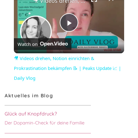
🎥 Videos drehen, Notion einrichten & Prokrastination bekämpfen 📝 | Peaks Update 📈 | Daily Vlog
Play
Watch on
Video
🎥 Videos drehen, Notion einrichten &
Prokrastination bekämpfen 📝 | Peaks Update 📈 |
Daily Vlog
Aktuelles im Blog
Glück auf Knopfdruck?
Der Dopamin-Check für deine Familie