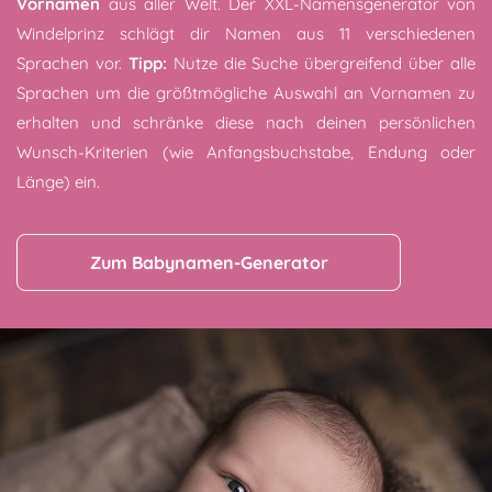
Vornamen
aus aller Welt. Der XXL-Namensgenerator von
Windelprinz schlägt dir Namen aus 11 verschiedenen
Sprachen vor.
Tipp:
Nutze die Suche übergreifend über alle
Sprachen um die größtmögliche Auswahl an Vornamen zu
erhalten und schränke diese nach deinen persönlichen
Wunsch-Kriterien (wie Anfangsbuchstabe, Endung oder
Länge) ein.
Zum Babynamen-Generator