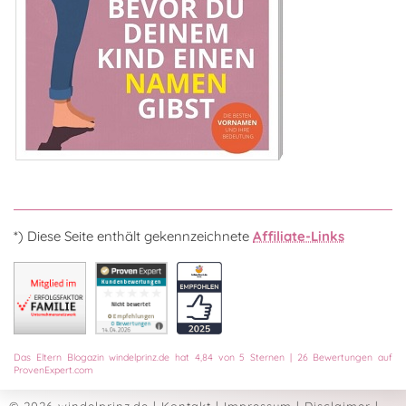
*) Diese Seite enthält gekennzeichnete
Affiliate-Links
Das
Eltern Blogazin
windelprinz.de
hat
4,84
von
5
Sternen
|
26
Bewertungen auf
ProvenExpert.com