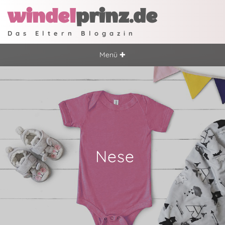
windel
prinz.de
Das Eltern Blogazin
Menü ✚
Nese