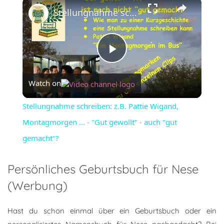
×
Stellungnahme schreiben: z.B. Pattie Wigand, Montagmorgen ... - "Gut gewollt" - auch "gut gemacht"?
Play
Watch on
Video
Stellungnahme schreiben: z.B. Pattie Wigand,
Montagmorgen ... - "Gut gewollt" - auch "gut
gemacht"?
Persönliches Geburtsbuch für Nese
(Werbung)
Hast du schon einmal über ein Geburtsbuch oder ein