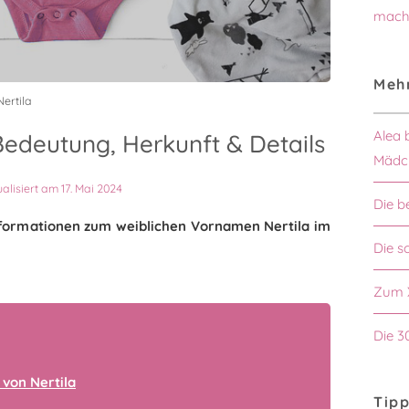
mach
Mehr
ertila
Alea 
Bedeutung, Herkunft & Details
Mädc
ualisiert am 17. Mai 2024
Die b
Informationen zum weiblichen Vornamen Nertila im
Die 
Zum 
Die 3
von Nertila
Tipp