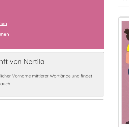
amen
amen
ft von Nertila
blicher Vorname mittlerer Wortlänge und findet
rauch.