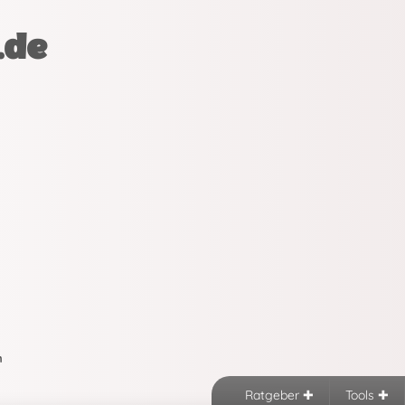
.de
n
Ratgeber
Tools