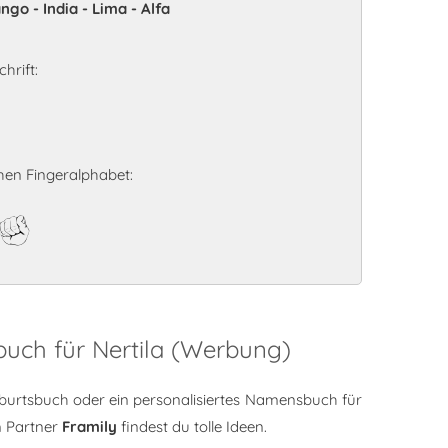
go - India - Lima - Alfa
hrift:
hen Fingeralphabet:
a
buch für Nertila (Werbung)
burtsbuch oder ein personalisiertes Namensbuch für
m Partner
Framily
findest du tolle Ideen.