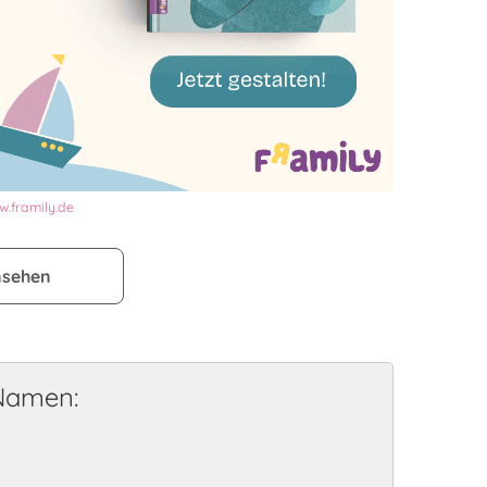
.framily.de
nsehen
 Namen: