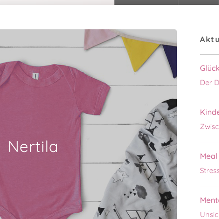
Aktu
Glüc
Der D
Kinde
Zwisc
Nertila
Meal 
Stres
Menta
Unsic