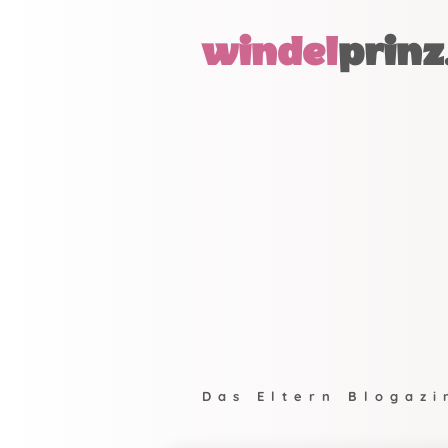
windel
prinz
Das Eltern Blogazi