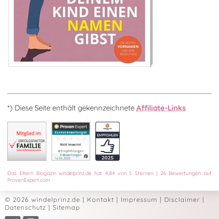
*) Diese Seite enthält gekennzeichnete
Affiliate-Links
Das
Eltern Blogazin
windelprinz.de
hat
4,84
von
5
Sternen
|
26
Bewertungen auf
ProvenExpert.com
© 2026 windelprinz.de
|
Kontakt
|
Impressum
|
Disclaimer
|
Datenschutz
|
Sitemap