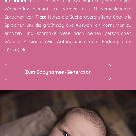
Vornamen
aus aller Welt. Der XXL-Namensgenerator von
Windelprinz schlägt dir Namen aus 11 verschiedenen
Sprachen vor.
Tipp:
Nutze die Suche übergreifend über alle
Sprachen um die größtmögliche Auswahl an Vornamen zu
erhalten und schränke diese nach deinen persönlichen
Wunsch-Kriterien (wie Anfangsbuchstabe, Endung oder
Länge) ein.
Zum Babynamen-Generator