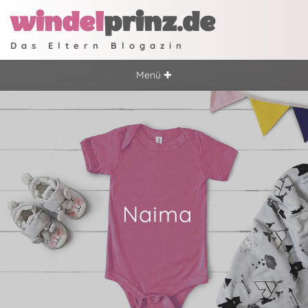
windel
prinz.de
Das Eltern Blogazin
Menü ✚
Naima