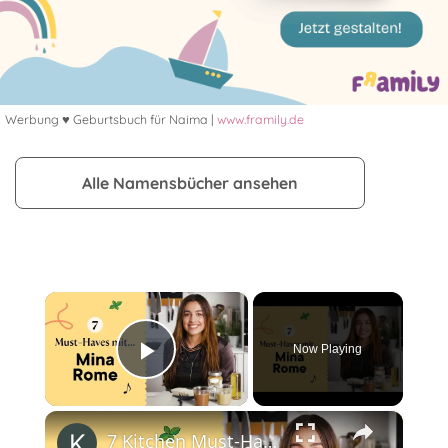
Werbung ♥ Geburtsbuch für Naima |
www.framily.de
Alle Namensbücher ansehen
×
Now Playing
Play Video
×
7 Kitchen Must-Haves (Vegan Edition) mit @Mina_Rome