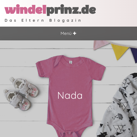
windel
prinz.de
Das Eltern Blogazin
Menü ✚
Nada