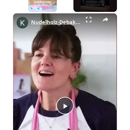
×
Play
Unmute
Fullscreen
Nudelholz-Debakel am Flughafen mit Cynthia Barcomi #shorts
Play