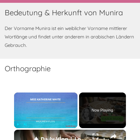
Bedeutung & Herkunft von Munira
Der Vorname Munira ist ein weiblicher Vorname mittlerer
Wortlänge und findet unter anderem in arabischen Ländern
Gebrauch.
Orthographie
×
Now Playing
×
Play
Unmute
Fullscreen
🎄 Daily Vlog | Los geht’s mit dem Weihnachtsbacken! 🍪✨ Festliche Stimmung in der Küche 🎅