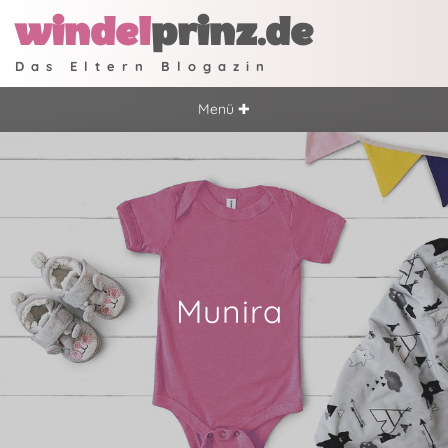
windel
prinz.de
Das Eltern Blogazin
Menü ✚
Munira