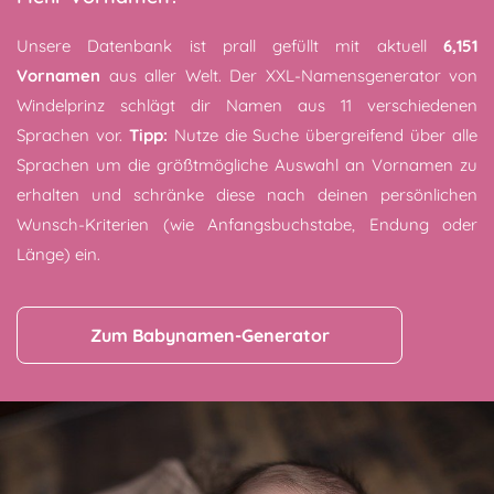
Unsere Datenbank ist prall gefüllt mit aktuell
6,151
Vornamen
aus aller Welt. Der XXL-Namensgenerator von
Windelprinz schlägt dir Namen aus 11 verschiedenen
Sprachen vor.
Tipp:
Nutze die Suche übergreifend über alle
Sprachen um die größtmögliche Auswahl an Vornamen zu
erhalten und schränke diese nach deinen persönlichen
Wunsch-Kriterien (wie Anfangsbuchstabe, Endung oder
Länge) ein.
Zum Babynamen-Generator