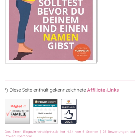
*) Diese Seite enthält gekennzeichnete
Affiliate-Links
Das
Eltern Blogazin
windelprinz.de
hat
4,84
von
5
Sternen
|
26
Bewertungen auf
ProvenExpert.com