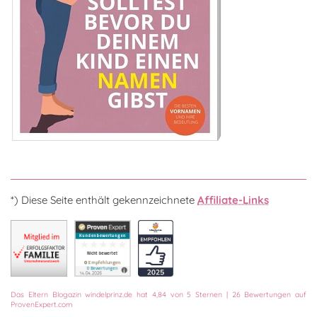
*) Diese Seite enthält gekennzeichnete
Affiliate-Links
Das
Eltern Blogazin
windelprinz.de
hat
4,84
von
5
Sternen
|
26
Bewertungen auf
ProvenExpert.com