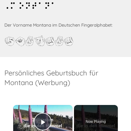
Montana
Der Vorname Montana im Deutschen Fingeralphabet:
Montana
Persönliches Geburtsbuch für
Montana (Werbung)
×
Now Playing
Play Video