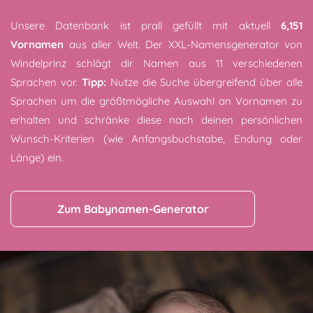
Unsere Datenbank ist prall gefüllt mit aktuell
6,151
Vornamen
aus aller Welt. Der XXL-Namensgenerator von
Windelprinz schlägt dir Namen aus 11 verschiedenen
Sprachen vor.
Tipp:
Nutze die Suche übergreifend über alle
Sprachen um die größtmögliche Auswahl an Vornamen zu
erhalten und schränke diese nach deinen persönlichen
Wunsch-Kriterien (wie Anfangsbuchstabe, Endung oder
Länge) ein.
Zum Babynamen-Generator