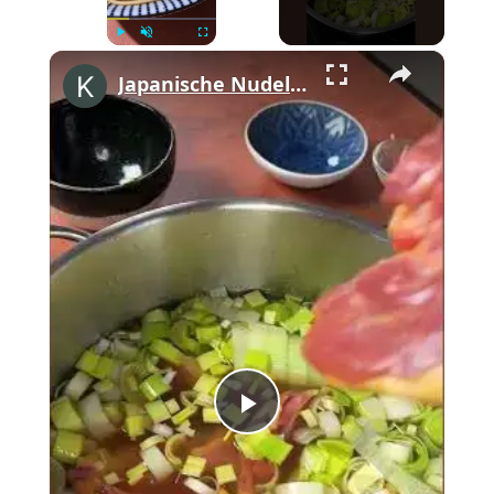
×
Play
Unmute
Fullscreen
Japanische Nudelsuppe mit Hähnchen #shorts
Play