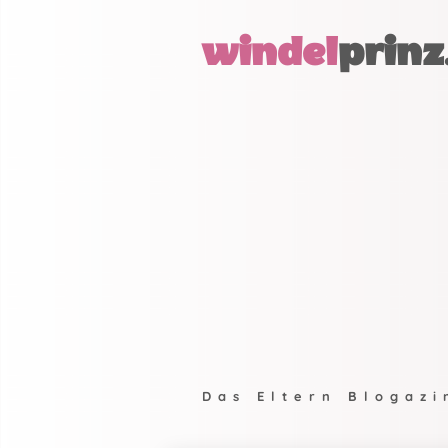
windel
prinz
Das Eltern Blogazi