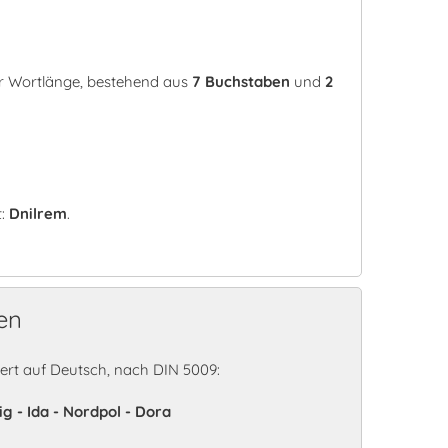
rer Wortlänge, bestehend aus
7 Buchstaben
und
2
t:
Dnilrem
.
en
rt auf Deutsch, nach DIN 5009:
ig - Ida - Nordpol - Dora