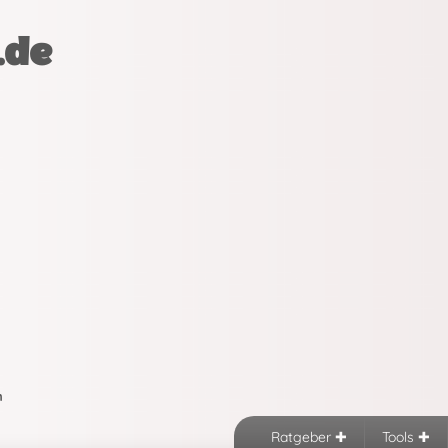
.de
n
Ratgeber
Tools