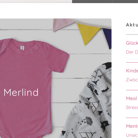
Aktu
Glüc
Der D
Kinde
Zwisc
Merlind
Meal 
Stres
Menta
Unsic