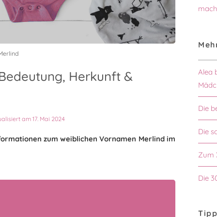
mach
Mehr
Merlind
Alea 
Bedeutung, Herkunft &
Mädc
Die b
ualisiert am 17. Mai 2024
Die 
Informationen zum weiblichen Vornamen Merlind im
Zum 
Die 3
Tipp