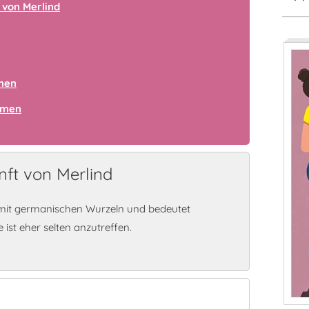
 von Merlind
amen
amen
ft von Merlind
e mit germanischen Wurzeln und bedeutet
st eher selten anzutreffen.