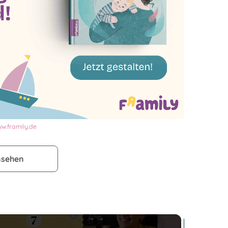
w.framily.de
nsehen