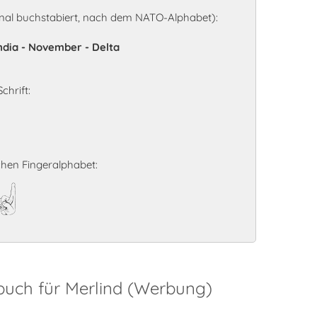
nal buchstabiert, nach dem NATO-Alphabet):
India - November - Delta
chrift:
hen Fingeralphabet:
d
buch für Merlind (Werbung)