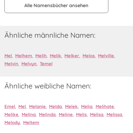
Alle Namensbücher ansehen
Ähnliche männliche Namen:
Mel
,
Melhem
,
Melih
,
Melik
,
Melker
,
Melos
,
Melville
,
Melvin
,
Melvyn
,
Temel
Ähnliche weibliche Namen:
Emel
,
Mel
,
Melanie
,
Melda
,
Melek
,
Melia
,
Melihate
,
Melike
,
Melina
,
Melinda
,
Meline
,
Melis
,
Melisa
,
Melissa
,
Melody
,
Meltem