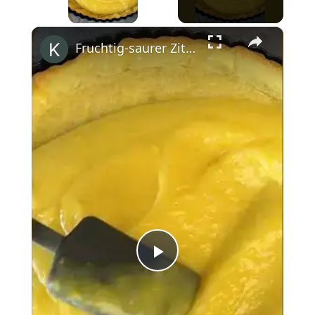
×
Fruchtig-saurer Zitronen-Baiser-Kuchen #shorts
Play
Video