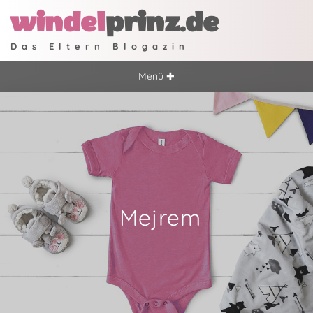
windel
prinz.de
Das Eltern Blogazin
Menü ✚
Mejrem