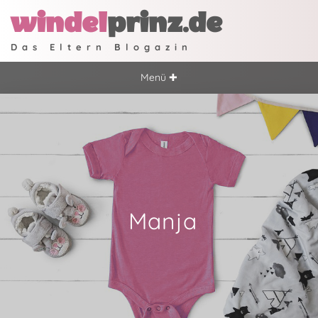
windel
prinz.de
Das Eltern Blogazin
Menü ✚
Manja