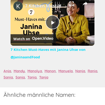
×
7 Kitchen Must-Haves mit Janina Uhse von @JaninaandFood
Play
Watch on
Video
7 Kitchen Must-Haves mit Janina Uhse von
@JaninaandFood
Anja
,
Mandy
,
Manolya
,
Manon
,
Manuela
,
Nanja
,
Rania
,
Sania
,
Sanja
,
Tania
,
Tanja
Ähnliche männliche Namen: