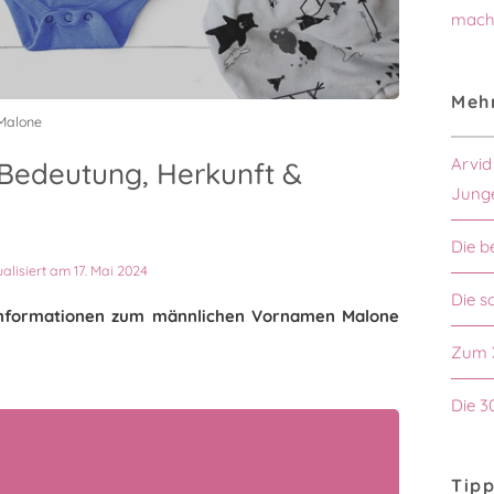
mach
Mehr
Malone
Arvid
Bedeutung, Herkunft &
Jung
Die b
ualisiert am 17. Mai 2024
Die s
n Informationen zum männlichen Vornamen Malone
Zum 
Die 3
Tipp