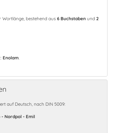
er Wortlänge, bestehend aus
6 Buchstaben
und
2
t:
Enolam
.
en
rt auf Deutsch, nach DIN 5009:
 - Nordpol - Emil