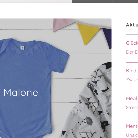
Aktu
Glüc
Der D
Kinde
Zwisc
Malone
Meal 
Stres
Menta
Unsic