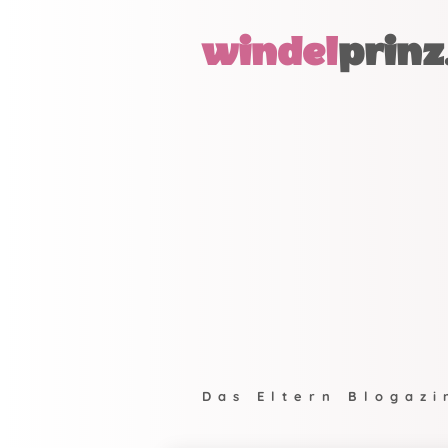
windel
prinz
Das Eltern Blogazi