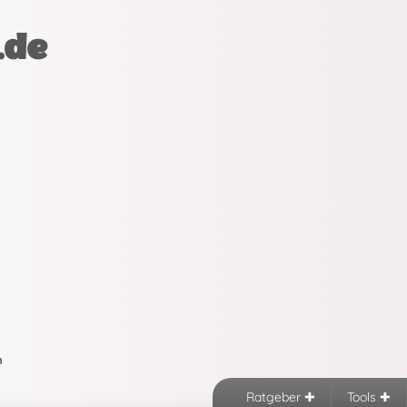
.de
n
Ratgeber
Tools