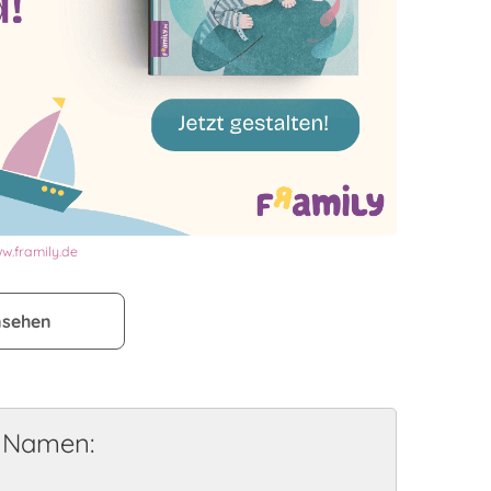
w.framily.de
nsehen
e Namen: