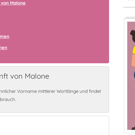
 von Malone
amen
amen
nft von Malone
nlicher Vorname mittlerer Wortlänge und findet
ebrauch.