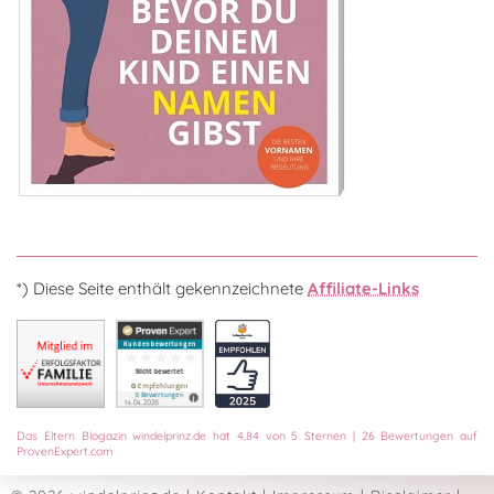
*) Diese Seite enthält gekennzeichnete
Affiliate-Links
Das
Eltern Blogazin
windelprinz.de
hat
4,84
von
5
Sternen
|
26
Bewertungen auf
ProvenExpert.com