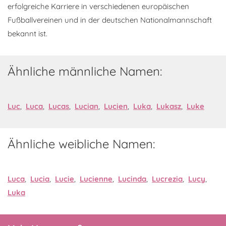
erfolgreiche Karriere in verschiedenen europäischen
Fußballvereinen und in der deutschen Nationalmannschaft
bekannt ist.
Ähnliche männliche Namen:
Luc
,
Luca
,
Lucas
,
Lucian
,
Lucien
,
Luka
,
Lukasz
,
Luke
Ähnliche weibliche Namen:
Luca
,
Lucia
,
Lucie
,
Lucienne
,
Lucinda
,
Lucrezia
,
Lucy
,
Luka