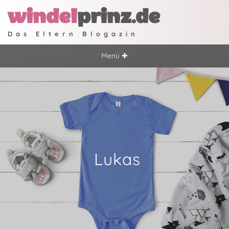
windel
prinz.de
Das Eltern Blogazin
Menü ✚
Lukas