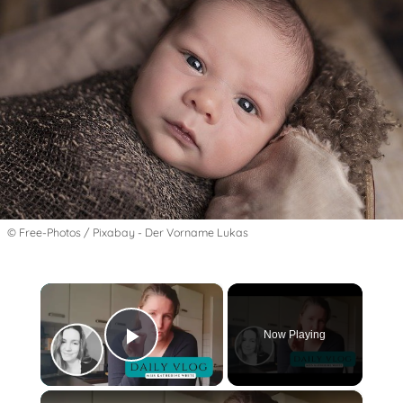
© Free-Photos / Pixabay - Der Vorname Lukas
×
Now Playing
Play Video
×