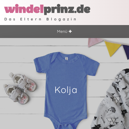
windel
prinz.de
Das Eltern Blogazin
Menü ✚
Kolja