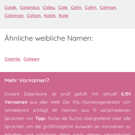
Colak
,
Colandus
,
Colby
,
Cole
,
Colin
,
Collin
,
Colman
,
Coloman
,
Colton
,
Kolat
,
Kole
Ähnliche weibliche Namen:
Colette
,
Colleen
Mehr Vornamen?
Unsere Datenbank ist prall gefüllt mit aktuell
6,151
Vornamen
aus aller Welt. Der XXL-Namensgenerator von
Windelprinz schlägt dir Namen aus 11 verschiedenen
Sprachen vor.
Tipp:
Nutze die Suche übergreifend über alle
Sprachen um die größtmögliche Auswahl an Vornamen zu
erhalten und schränke diese nach deinen persönlichen