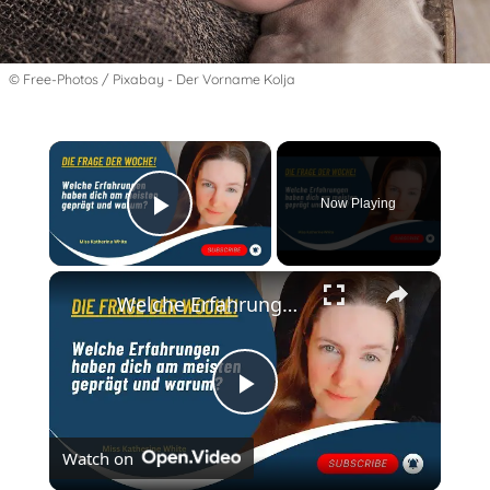
© Free-Photos / Pixabay - Der Vorname Kolja
×
Now Playing
Play Video
×
Welche Erfahrungen haben dich am meisten geprägt?
Play
Watch on
Video