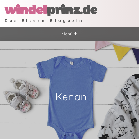
windel
prinz.de
Das Eltern Blogazin
Menü ✚
Kenan