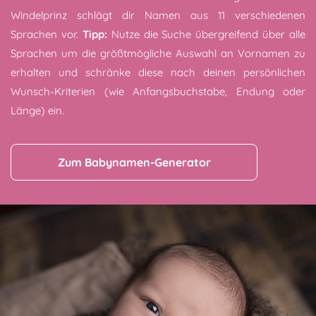
Windelprinz schlägt dir Namen aus 11 verschiedenen
Sprachen vor.
Tipp:
Nutze die Suche übergreifend über alle
Sprachen um die größtmögliche Auswahl an Vornamen zu
erhalten und schränke diese nach deinen persönlichen
Wunsch-Kriterien (wie Anfangsbuchstabe, Endung oder
Länge) ein.
Zum Babynamen-Generator