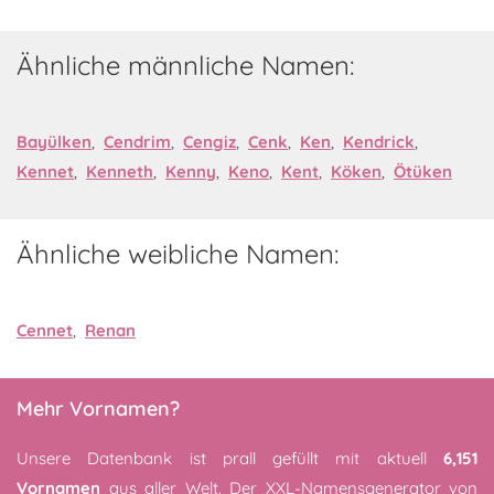
Ähnliche männliche Namen:
Bayülken
,
Cendrim
,
Cengiz
,
Cenk
,
Ken
,
Kendrick
,
Kennet
,
Kenneth
,
Kenny
,
Keno
,
Kent
,
Köken
,
Ötüken
Ähnliche weibliche Namen:
Cennet
,
Renan
Mehr Vornamen?
Unsere Datenbank ist prall gefüllt mit aktuell
6,151
Vornamen
aus aller Welt. Der XXL-Namensgenerator von