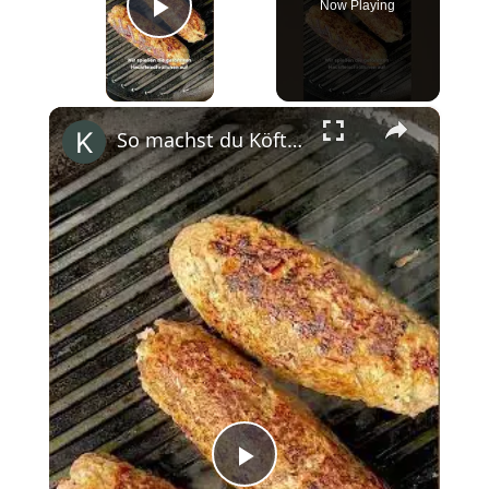
Now Playing
Play Video
×
So machst du Köfte! #shorts
Play