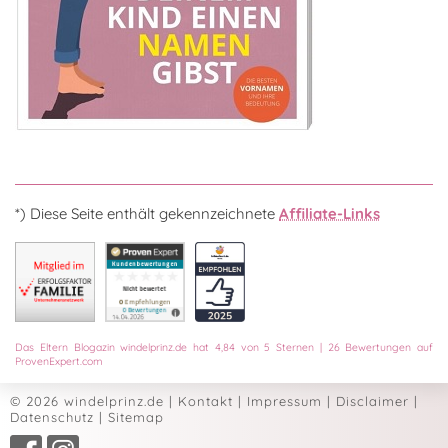
*) Diese Seite enthält gekennzeichnete
Affiliate-Links
Das
Eltern Blogazin
windelprinz.de
hat
4,84
von
5
Sternen
|
26
Bewertungen auf
ProvenExpert.com
© 2026 windelprinz.de
|
Kontakt
|
Impressum
|
Disclaimer
|
Datenschutz
|
Sitemap