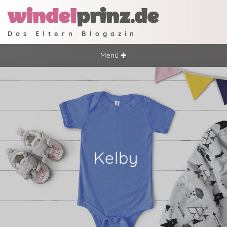
windel
prinz.de
Das Eltern Blogazin
Menü ✚
Kelby