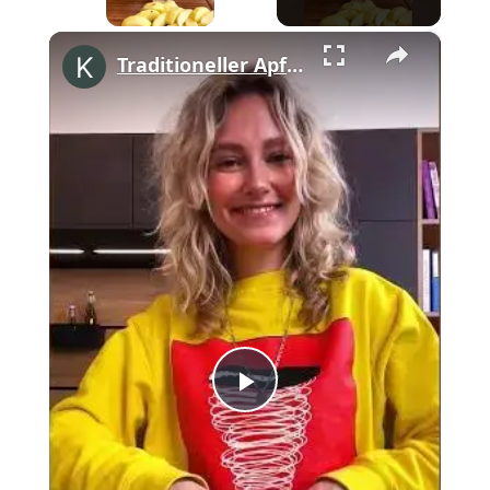
×
Traditioneller Apfelkuchen mit Streuseln #shorts
Play
Video