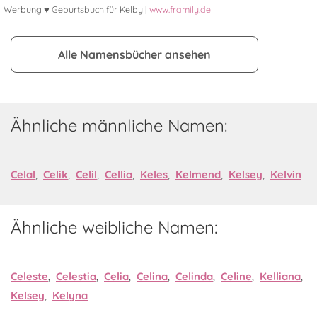
Werbung ♥ Geburtsbuch für Kelby |
www.framily.de
Alle Namensbücher ansehen
Ähnliche männliche Namen:
Celal
,
Celik
,
Celil
,
Cellia
,
Keles
,
Kelmend
,
Kelsey
,
Kelvin
Ähnliche weibliche Namen:
Celeste
,
Celestia
,
Celia
,
Celina
,
Celinda
,
Celine
,
Kelliana
,
Kelsey
,
Kelyna