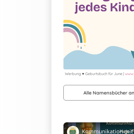
Werbung ♥ Geburtsbuch für June |
www.
Alle Namensbücher a