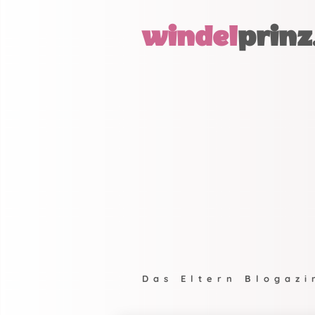
windel
prinz
Das Eltern Blogazi