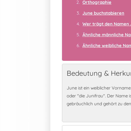
Orthographie
June buchstabieren
Wer trägt den Namen 
Ähnliche männliche N
Ähnliche weibliche N
Bedeutung & Herku
June ist ein weiblicher Vorname
oder "die Junifrau". Der Name i
gebräuchlich und gehört zu d