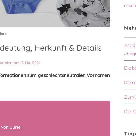
mach
Mehr
June
Arvid
eutung, Herkunft & Details
Jung
ualisiert am 17. Mai 2024
Die b
 Informationen zum geschlechtsneutralen Vornamen
Die s
Zum 
Die 3
 von June
Tipp