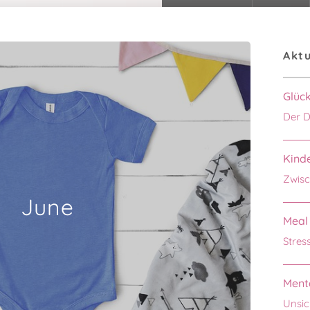
Aktu
Glüc
Der D
Kinde
Zwisc
June
Meal 
Stres
Menta
Unsic