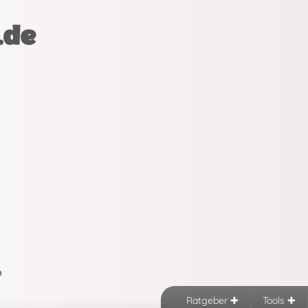
.de
n
Ratgeber
Tools