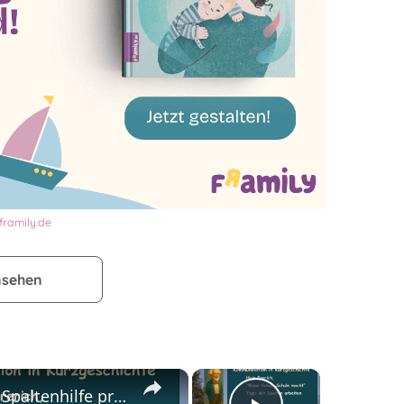
framily.de
nsehen
×
×
Kommunikation mit Spaltenhilfe prüfen - Kurzgeschichte "Wenn Schule Schule macht"