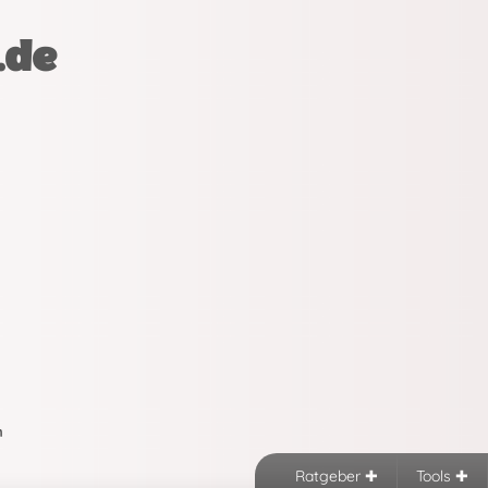
.de
n
Ratgeber
Tools