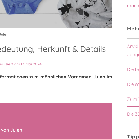
mach
Mehr
Julen
Arvid
deutung, Herkunft & Details
Jung
ualisiert am 17. Mai 2024
Die b
 Informationen zum männlichen Vornamen Julen im
Die s
Zum 
Die 3
 von Julen
Tipp