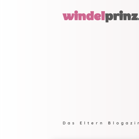
windel
prinz
Das Eltern Blogazi