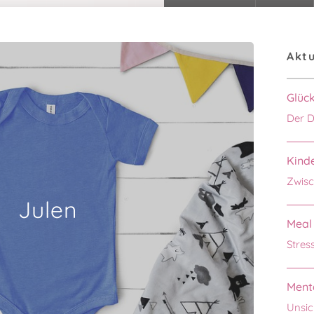
Aktu
Glüc
Der D
Kinde
Zwisc
Julen
Meal 
Stres
Menta
Unsic