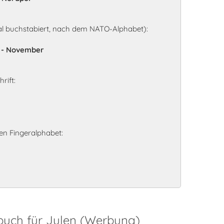
al buchstabiert, nach dem NATO-Alphabet):
o - November
rift:
n Fingeralphabet:
buch für Julen (Werbung)