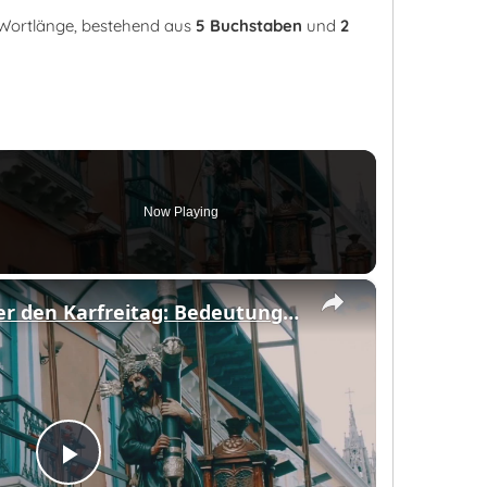
r Wortlänge, bestehend aus
5 Buchstaben
und
2
Now Playing
eo
×
Alles Wichtige über den Karfreitag: Bedeutung, Bräuche und Traditionen
Play