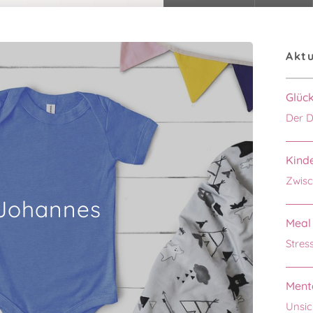
Aktu
Glüc
Der D
Kinde
Zwisc
Johannes
Meal 
Stres
Menta
Unsic