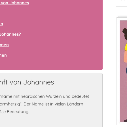
 von Johannes
en
Johannes?
amen
amen
nft von Johannes
orname mit hebräischen Wurzeln und bedeutet
 barmherzig". Der Name ist in vielen Ländern
iöse Bedeutung.