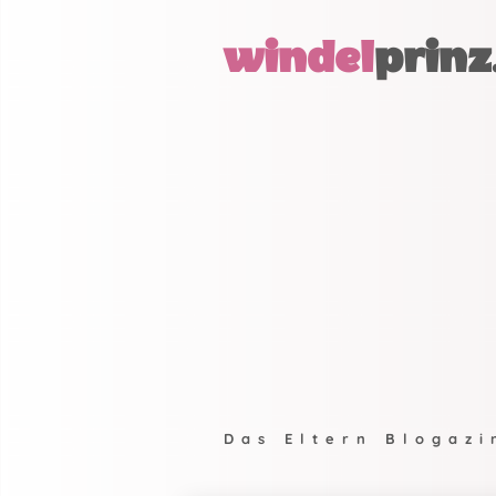
windel
prinz
Das Eltern Blogazi