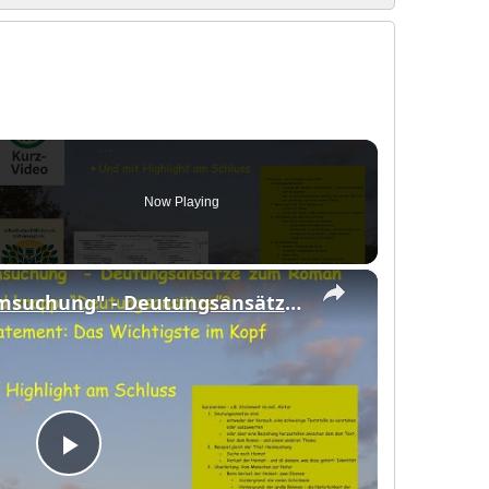
Now Playing
eo
×
Kurzversion "Heimsuchung" - Deutungsansätze des Romans - mit "Super-Statement" am Schluss
Play