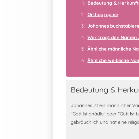
Bedeutung & Herkunft
Orthographie
Johannes buchstabier
Wer trägt den Namen 
Ähnliche männliche N
Ähnliche weibliche N
Bedeutung & Herku
Johannes ist ein männlicher V
"Gott ist gnädig" oder "Gott ist
gebräuchlich und hat eine relig