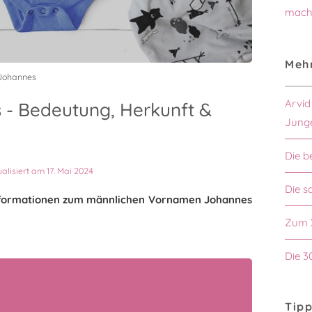
mach
Mehr
Johannes
Arvid
- Bedeutung, Herkunft &
Jung
Die b
ualisiert am 17. Mai 2024
Die s
 Informationen zum männlichen Vornamen Johannes
Zum 
Die 3
Tipp