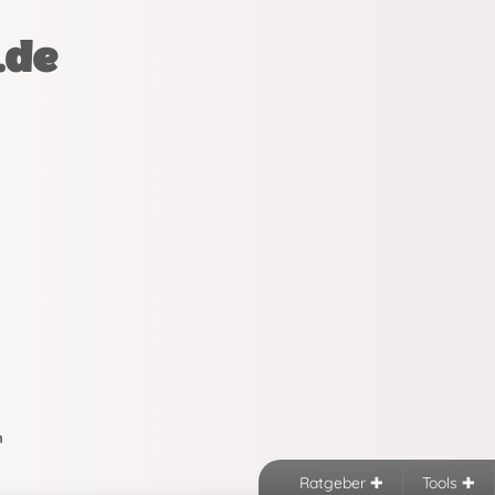
.de
n
Ratgeber
Tools