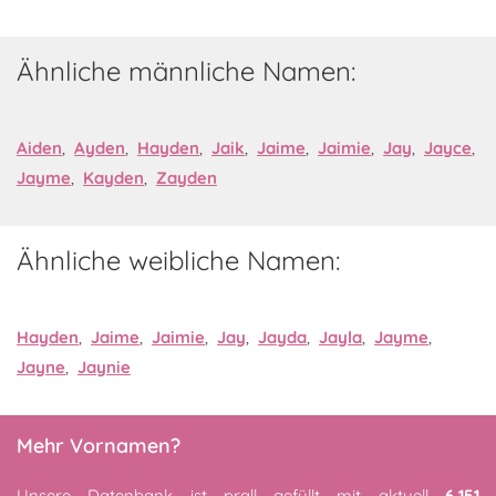
Ähnliche männliche Namen:
Aiden
,
Ayden
,
Hayden
,
Jaik
,
Jaime
,
Jaimie
,
Jay
,
Jayce
,
Jayme
,
Kayden
,
Zayden
Ähnliche weibliche Namen:
Hayden
,
Jaime
,
Jaimie
,
Jay
,
Jayda
,
Jayla
,
Jayme
,
Jayne
,
Jaynie
Mehr Vornamen?
Unsere Datenbank ist prall gefüllt mit aktuell
6,151