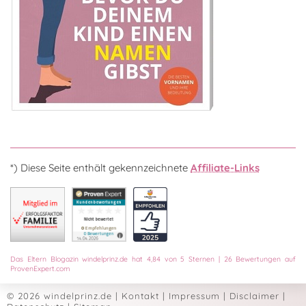
*) Diese Seite enthält gekennzeichnete
Affiliate-Links
Das
Eltern Blogazin
windelprinz.de
hat
4,84
von
5
Sternen
|
26
Bewertungen auf
ProvenExpert.com
© 2026 windelprinz.de
|
Kontakt
|
Impressum
|
Disclaimer
|