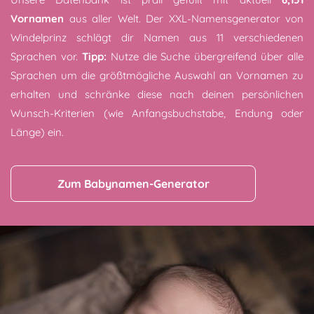
Vornamen
aus aller Welt. Der XXL-Namensgenerator von
Windelprinz schlägt dir Namen aus 11 verschiedenen
Sprachen vor.
Tipp:
Nutze die Suche übergreifend über alle
Sprachen um die größtmögliche Auswahl an Vornamen zu
erhalten und schränke diese nach deinen persönlichen
Wunsch-Kriterien (wie Anfangsbuchstabe, Endung oder
Länge) ein.
Zum Babynamen-Generator