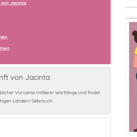
von Jacinta
amen
amen
ft von Jacinta
iblicher Vorname mittlerer Wortlänge und findet
chigen Ländern Gebrauch.