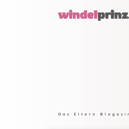
windel
prinz
Das Eltern Blogazi