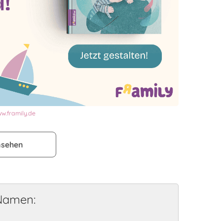
w.framily.de
nsehen
 Namen: