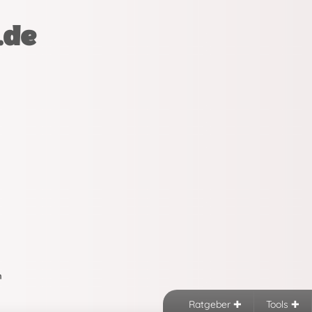
.de
n
Ratgeber
Tools