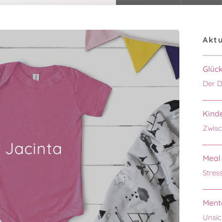
Aktu
Glüc
Der D
Kinde
Zwisc
Jacinta
Meal 
Stres
Menta
Unsic