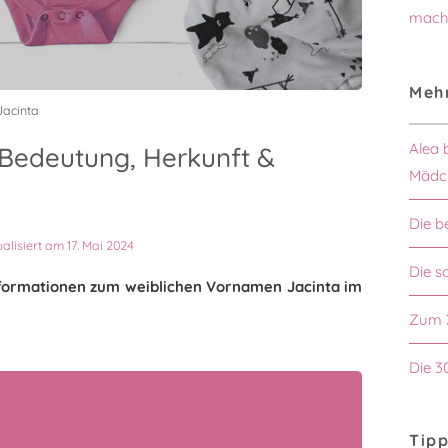
mach
Mehr
Jacinta
Alea 
Bedeutung, Herkunft &
Mädc
Die b
ualisiert am 17. Mai 2024
Die 
Informationen zum weiblichen Vornamen Jacinta im
Zum 
Die 3
Tipp