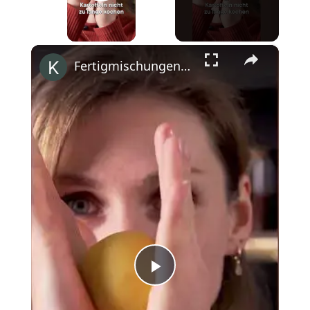
Play Video
×
Fertigmischungen adé. Rezept auf kitchenstories.de #siemenshome #shorts
Play