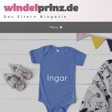
windel
prinz.de
Das Eltern Blogazin
Menü ✚
Ingar