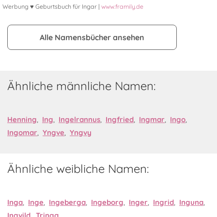
Werbung ♥ Geburtsbuch für Ingar |
www.framily.de
Alle Namensbücher ansehen
Ähnliche männliche Namen:
Henning
,
Ing
,
Ingelrannus
,
Ingfried
,
Ingmar
,
Ingo
,
Ingomar
,
Yngve
,
Yngvy
Ähnliche weibliche Namen:
Inga
,
Inge
,
Ingeberga
,
Ingeborg
,
Inger
,
Ingrid
,
Inguna
,
Ingvild
,
Tringa