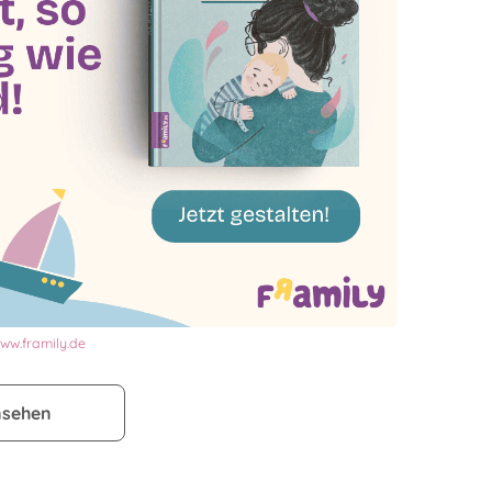
ww.framily.de
nsehen