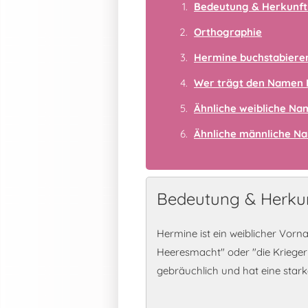
Bedeutung & Herkunft
Orthographie
Hermine buchstabiere
Wer trägt den Namen
Ähnliche weibliche N
Ähnliche männliche N
Bedeutung & Herku
Hermine ist ein weiblicher Vorn
Heeresmacht" oder "die Kriegeri
gebräuchlich und hat eine star