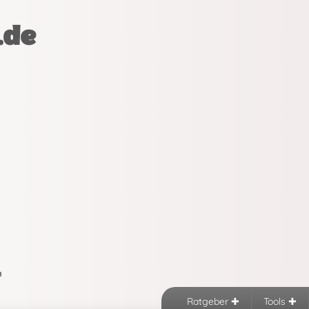
.de
n
Ratgeber
Tools