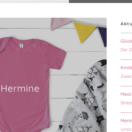
Aktu
Glüc
Der D
Kinde
Zwisc
Hermine
Meal 
Stres
Menta
Unsic