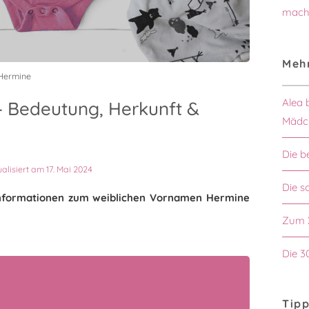
mach
Mehr
Hermine
Alea 
 Bedeutung, Herkunft &
Mädc
Die b
ualisiert am 17. Mai 2024
Die 
n Informationen zum weiblichen Vornamen Hermine
Zum 
Die 3
Tipp