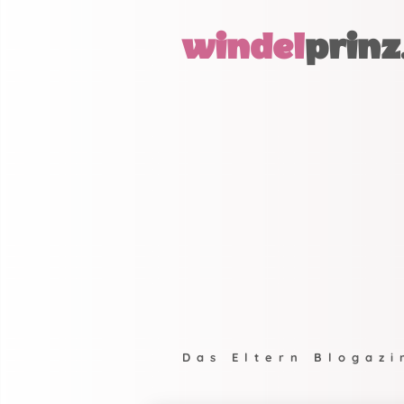
windel
prinz
Das Eltern Blogazi