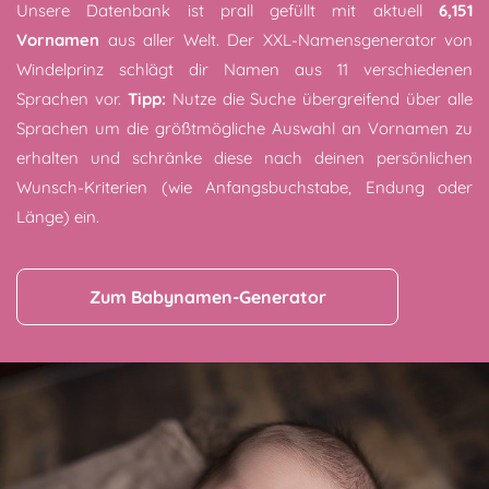
Unsere Datenbank ist prall gefüllt mit aktuell
6,151
Vornamen
aus aller Welt. Der XXL-Namensgenerator von
Windelprinz schlägt dir Namen aus 11 verschiedenen
Sprachen vor.
Tipp:
Nutze die Suche übergreifend über alle
Sprachen um die größtmögliche Auswahl an Vornamen zu
erhalten und schränke diese nach deinen persönlichen
Wunsch-Kriterien (wie Anfangsbuchstabe, Endung oder
Länge) ein.
Zum Babynamen-Generator