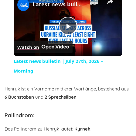
Latest news bulletin | July 27th, 2026 – Morning
Play
Watch on
Video
Latest news bulletin | July 27th, 2026 –
Morning
Henryk ist ein Vorname mittlerer Wortlänge, bestehend aus
6 Buchstaben
und
2 Sprechsilben
.
Pallindrom:
Das Pallindrom zu Henryk lautet:
Kyrneh
.