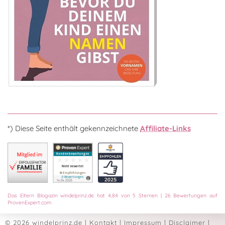
*) Diese Seite enthält gekennzeichnete
Affiliate-Links
Das
Eltern Blogazin
windelprinz.de
hat
4,84
von
5
Sternen
|
26
Bewertungen auf
ProvenExpert.com
© 2026 windelprinz.de
|
Kontakt
|
Impressum
|
Disclaimer
|