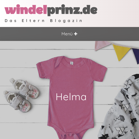
windel
prinz.de
Das Eltern Blogazin
Menü ✚
Helma