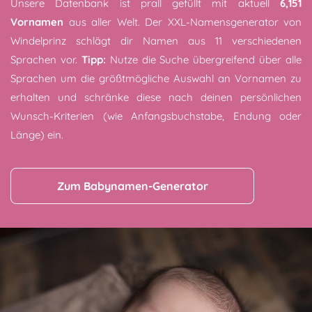
Unsere Datenbank ist prall gefüllt mit aktuell
6,151
Vornamen
aus aller Welt. Der XXL-Namensgenerator von
Windelprinz schlägt dir Namen aus 11 verschiedenen
Sprachen vor.
Tipp:
Nutze die Suche übergreifend über alle
Sprachen um die größtmögliche Auswahl an Vornamen zu
erhalten und schränke diese nach deinen persönlichen
Wunsch-Kriterien (wie Anfangsbuchstabe, Endung oder
Länge) ein.
Zum Babynamen-Generator