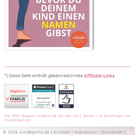
*) Diese Seite enthält gekennzeichnete
Affiliate-Links
Das
Eltern Blogazin
windelprinz.de
hat
4,84
von
5
Sternen
|
26
Bewertungen auf
ProvenExpert.com
© 2026 windelprinz.de
|
Kontakt
|
Impressum
|
Disclaimer
|