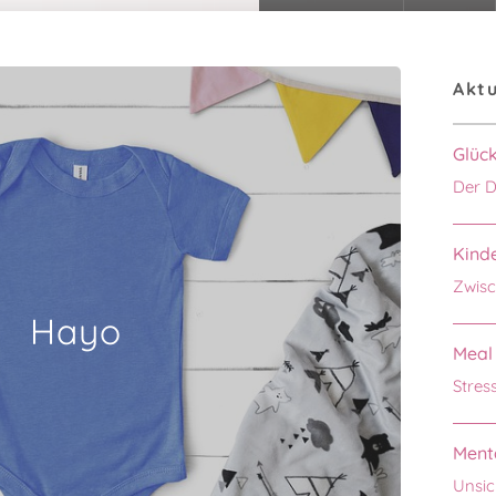
Aktu
Glüc
Der D
Kinde
Zwisc
Hayo
Meal 
Stres
Menta
Unsic