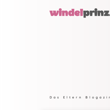
windel
prinz
Das Eltern Blogazi