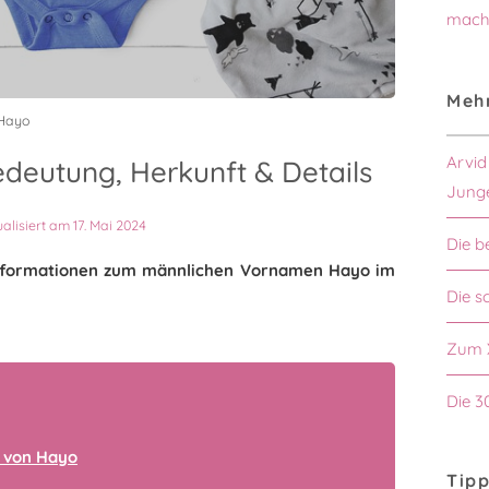
mach
Mehr
 Hayo
Arvid
deutung, Herkunft & Details
Jung
ualisiert am 17. Mai 2024
Die b
n Informationen zum männlichen Vornamen Hayo im
Die s
Zum 
Die 3
 von Hayo
Tipp