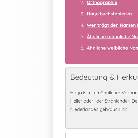
Orthographie
Hayo buchstabieren
Wer trägt den Namen
Ähnliche männliche N
Ähnliche weibliche N
Bedeutung & Herku
Hayo ist ein männlicher Vornam
Helle" oder "der Strahlende". D
Niederlanden gebräuchlich.