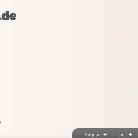
.de
n
Ratgeber
Tools