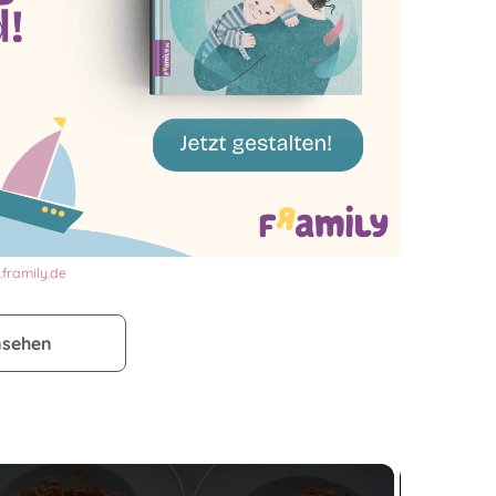
framily.de
nsehen