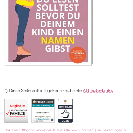
*) Diese Seite enthält gekennzeichnete
Affiliate-Links
Das
Eltern Blogazin
windelprinz.de
hat
4,84
von
5
Sternen
|
26
Bewertungen auf