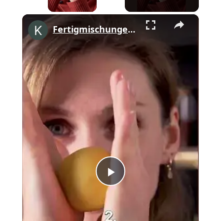
×
Fertigmischungen adé. Rezept auf kitchenstories.de #siemenshome #shorts
Play
Video