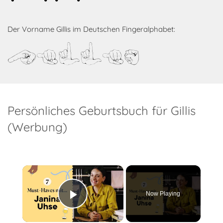
Der Vorname Gillis im Deutschen Fingeralphabet:
Gillis
Persönliches Geburtsbuch für Gillis
(Werbung)
×
Now Playing
Play Video