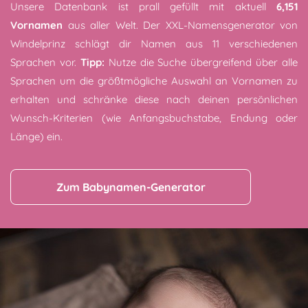
Unsere Datenbank ist prall gefüllt mit aktuell
6,151
Vornamen
aus aller Welt. Der XXL-Namensgenerator von
Windelprinz schlägt dir Namen aus 11 verschiedenen
Sprachen vor.
Tipp:
Nutze die Suche übergreifend über alle
Sprachen um die größtmögliche Auswahl an Vornamen zu
erhalten und schränke diese nach deinen persönlichen
Wunsch-Kriterien (wie Anfangsbuchstabe, Endung oder
Länge) ein.
Zum Babynamen-Generator