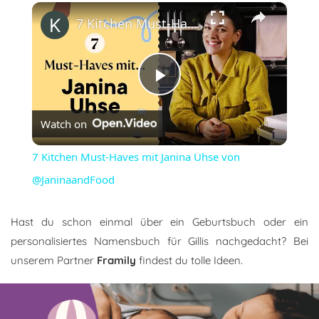
×
7 Kitchen Must-Haves mit Janina Uhse von @JaninaandFood
Play
Watch on
Video
7 Kitchen Must-Haves mit Janina Uhse von
@JaninaandFood
Hast du schon einmal über ein Geburtsbuch oder ein
personalisiertes Namensbuch für Gillis nachgedacht? Bei
unserem Partner
Framily
findest du tolle Ideen.