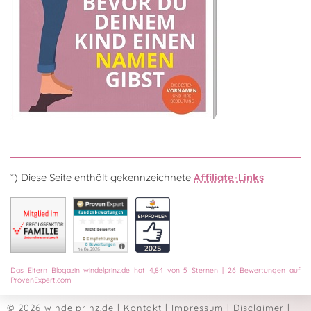
*) Diese Seite enthält gekennzeichnete
Affiliate-Links
Das
Eltern Blogazin
windelprinz.de
hat
4,84
von
5
Sternen
|
26
Bewertungen auf
ProvenExpert.com
© 2026 windelprinz.de
|
Kontakt
|
Impressum
|
Disclaimer
|