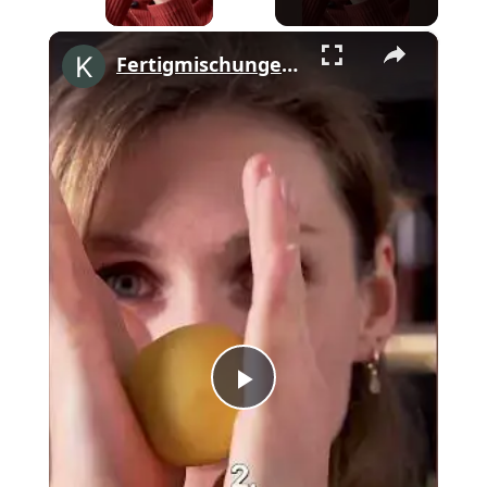
×
Fertigmischungen adé. Rezept auf kitchenstories.de #siemenshome #shorts
Play
Video