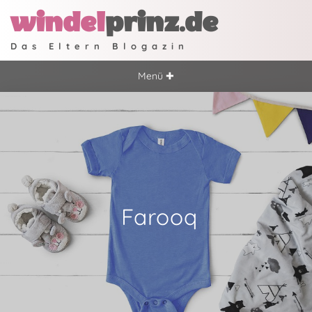
windel
prinz.de
Das Eltern Blogazin
Menü ✚
Farooq