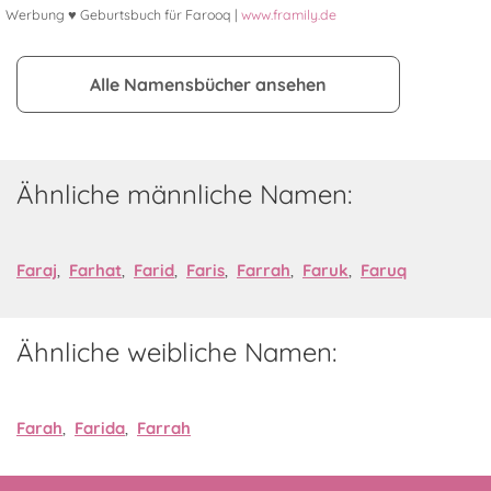
Werbung ♥ Geburtsbuch für Farooq |
www.framily.de
Alle Namensbücher ansehen
Ähnliche männliche Namen:
Faraj
,
Farhat
,
Farid
,
Faris
,
Farrah
,
Faruk
,
Faruq
Ähnliche weibliche Namen:
Farah
,
Farida
,
Farrah