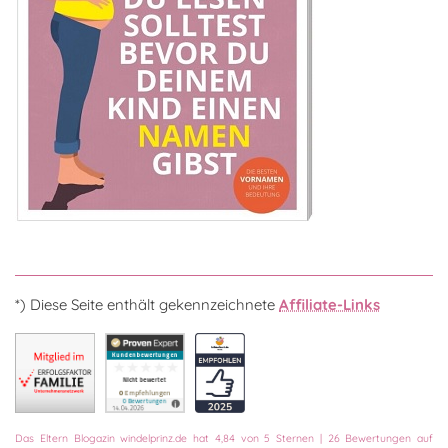
*) Diese Seite enthält gekennzeichnete
Affiliate-Links
Das
Eltern Blogazin
windelprinz.de
hat
4,84
von
5
Sternen
|
26
Bewertungen auf