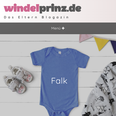
windel
prinz.de
Das Eltern Blogazin
Menü ✚
Falk