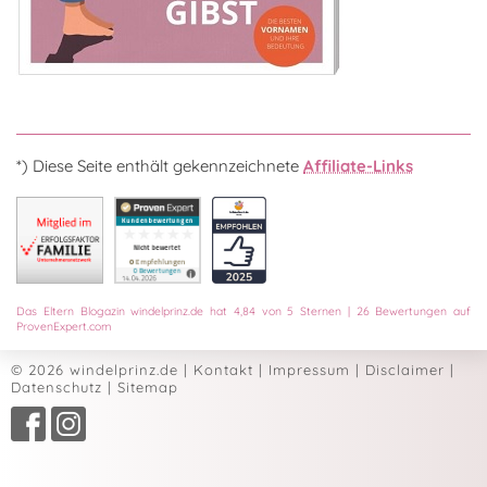
*) Diese Seite enthält gekennzeichnete
Affiliate-Links
Das
Eltern Blogazin
windelprinz.de
hat
4,84
von
5
Sternen
|
26
Bewertungen auf
ProvenExpert.com
© 2026 windelprinz.de
|
Kontakt
|
Impressum
|
Disclaimer
|
Datenschutz
|
Sitemap