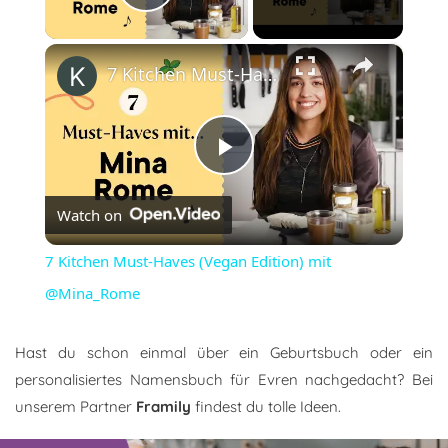
Play Video
×
7 Kitchen Must-Haves (Vegan Edition) mit @Mina_Rome
Play
Watch on
Video
7 Kitchen Must-Haves (Vegan Edition) mit
@Mina_Rome
Hast du schon einmal über ein Geburtsbuch oder ein
personalisiertes Namensbuch für Evren nachgedacht? Bei
unserem Partner
Framily
findest du tolle Ideen.